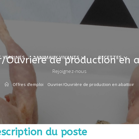
r/Ouvrière de production en a
 VERRINES
ANIMAUX VIVANTS
RECETTES
Rejoignez-nous
Offres d’emploi
Ouvrier/Ouvrière de production en abattoir
scription du poste